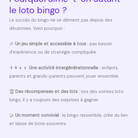
le loto bingo ?
Le succès du bingo ne se dément pas depuis des
décennies. Voici pourquoi :
🎉
Un jeu simple et accessible à tous
: pas besoin
d’expérience ou de stratégie compliquée.
👨‍👩‍👧‍👦
Une activité intergénérationnelle
: enfants,
parents et grands-parents peuvent jouer ensemble.
🏆
Des récompenses et des lots
: lors des soirées loto
bingo, il y a toujours des surprises à gagner.
🤝
Un moment convivial
: le bingo rassemble, crée du lien
et laisse de bons souvenirs.