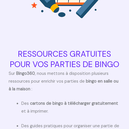
RESSOURCES GRATUITES
POUR VOS PARTIES DE BINGO
Sur
Bingo360
, nous mettons à disposition plusieurs
ressources pour enrichir vos parties de
bingo en salle ou
à la maison
:
Des
cartons de bingo à télécharger gratuitement
et à imprimer.
Des guides pratiques pour organiser une partie de