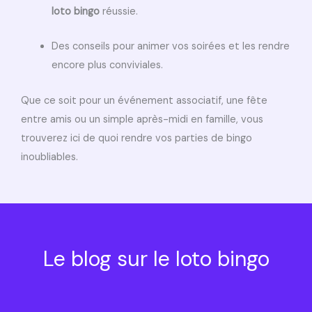
loto bingo
réussie.
Des conseils pour animer vos soirées et les rendre
encore plus conviviales.
Que ce soit pour un événement associatif, une fête
entre amis ou un simple après-midi en famille, vous
trouverez ici de quoi rendre vos parties de bingo
inoubliables.
Le blog sur le loto bingo