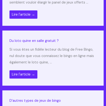
semblent vouloir élargir le panel de jeux offerts ...
Lire l'article →
Du loto quine en salle gratuit ?
Si vous êtes un fidèle lecteur du blog de Free Bingo,
nul doute que vous connaissez le bingo en ligne mais
également le loto quine, ...
Lire l'article →
D’autres types de jeux de bingo