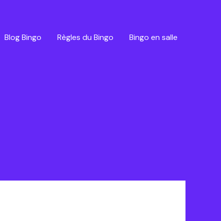
Blog Bingo
Règles du Bingo
Bingo en salle