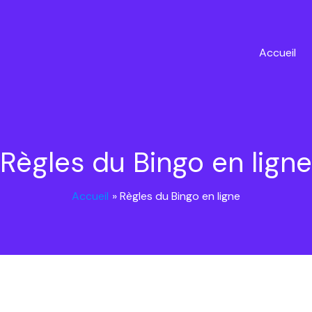
Accueil
Règles du Bingo en ligne
Accueil
Règles du Bingo en ligne