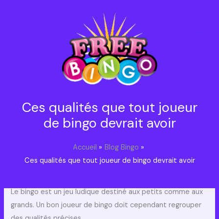
Aller
au
contenu
Ces qualités que tout joueur
de bingo devrait avoir
Accueil
Blog Bingo
Ces qualités que tout joueur de bingo devrait avoir
Le bingo est un jeu ludique destiné aux petits comme aux
grands. Un bon joueur de bingo doit cependant regrouper
des qualités précises.