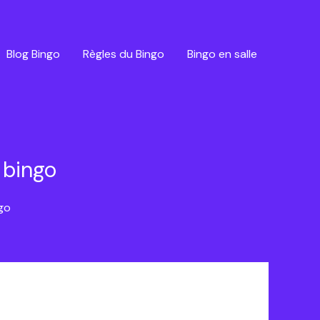
Blog Bingo
Règles du Bingo
Bingo en salle
e bingo
ngo