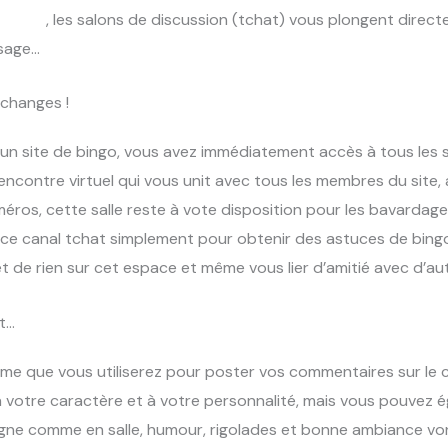
e bingo
, les salons de discussion (tchat) vous plongent dir
usage…
échanges !
 un site de bingo, vous avez immédiatement accès à tous les se
e rencontre virtuel qui vous unit avec tous les membres du si
éros, cette salle reste à vote disposition pour les bavardag
ce canal tchat simplement pour obtenir des astuces de bingo o
 de rien sur cet espace et même vous lier d’amitié avec d’autre
at…
nyme que vous utiliserez pour poster vos commentaires sur le
votre caractère et à votre personnalité, mais vous pouvez 
ligne comme en salle, humour, rigolades et bonne ambiance vont 